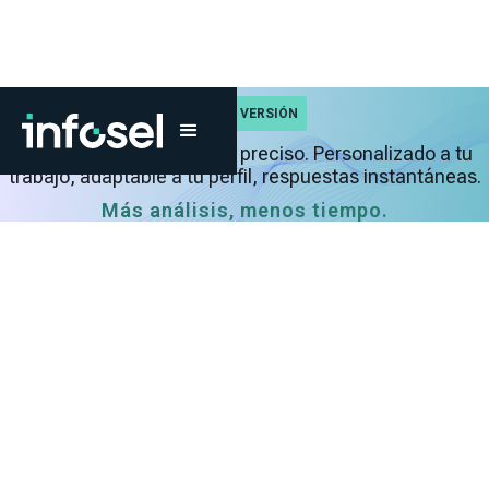
NUEVA VERSIÓN
Hub Agent
más potente y preciso. Personalizado a tu
trabajo, adaptable a tu perfil, respuestas instantáneas.
Más análisis, menos tiempo.
Software financiero que te
da poder