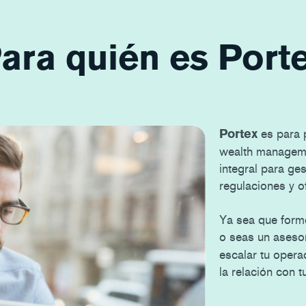
ara quién es Port
es para 
Portex
wealth manageme
integral para ges
regulaciones y of
Ya sea que forme
o seas un aseso
escalar tu operac
la relación con t