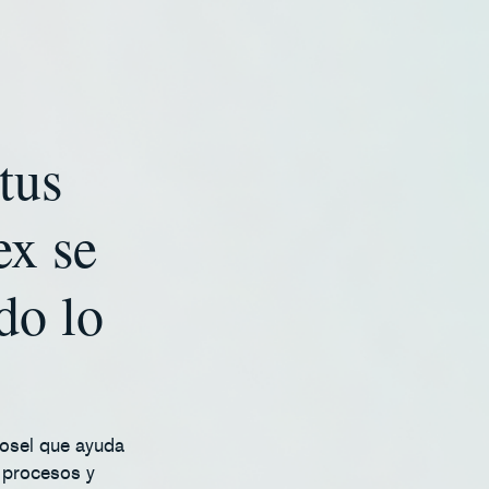
tus
ex se
do lo
fosel que ayuda
r procesos y