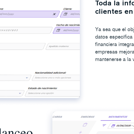
Toda la in
clientes en
Ya sea que el obj
datos específica
financiera integr
empresas mejorar
mantenerse a la 
alanceo