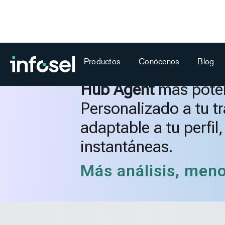
Productos
Conócenos
Blog
NUEVA VERSIÓN
Hub Agent
más poten
Personalizado a tu t
adaptable a tu perfil
instantáneas.
Más análisis, men