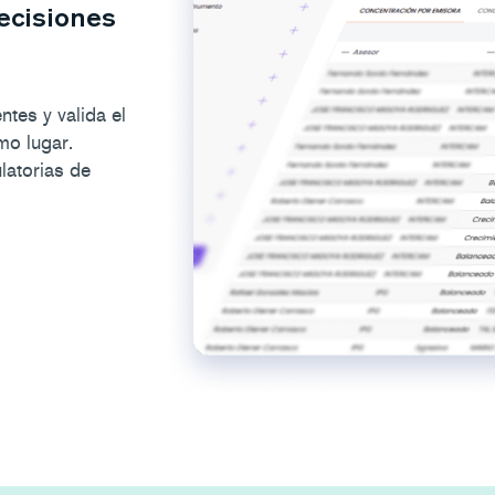
ecisiones
entes y valida el
mo lugar.
atorias de