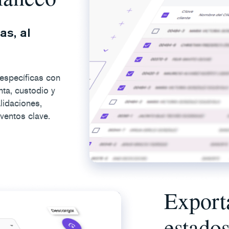
as, al
específicas con
enta, custodio y
alidaciones,
ventos clave.
Exporta
estado